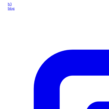
b3
blog