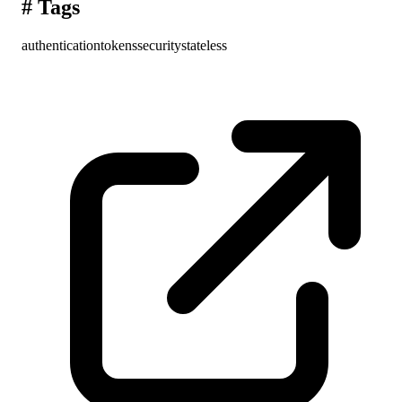
#
Tags
authentication
tokens
security
stateless