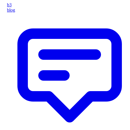
b3
blog