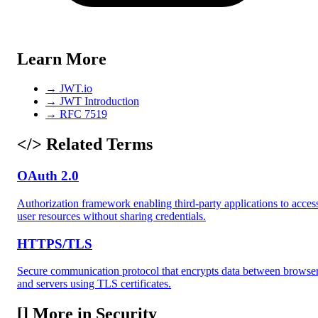
Learn More
→
JWT.io
→
JWT Introduction
→
RFC 7519
</>
Related Terms
OAuth 2.0
Authorization framework enabling third-party applications to acces
user resources without sharing credentials.
HTTPS/TLS
Secure communication protocol that encrypts data between browse
and servers using TLS certificates.
[]
More in Security