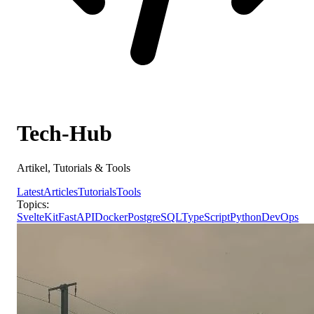
Tech-Hub
Artikel, Tutorials & Tools
Latest
Articles
Tutorials
Tools
Topics:
SvelteKit
FastAPI
Docker
PostgreSQL
TypeScript
Python
DevOps