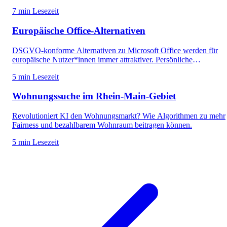
7 min Lesezeit
Europäische Office-Alternativen
DSGVO-konforme Alternativen zu Microsoft Office werden für
europäische Nutzer*innen immer attraktiver. Persönliche
Erfahrungen mit SoftMaker plus ein Überblick über LibreOffice,
5 min Lesezeit
Ashampoo, Calligra Suite und Euro-Office.
Wohnungssuche im Rhein-Main-Gebiet
Revolutioniert KI den Wohnungsmarkt? Wie Algorithmen zu mehr
Fairness und bezahlbarem Wohnraum beitragen können.
5 min Lesezeit