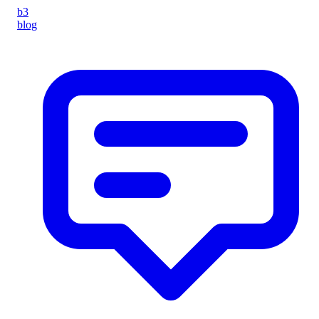
b3
blog